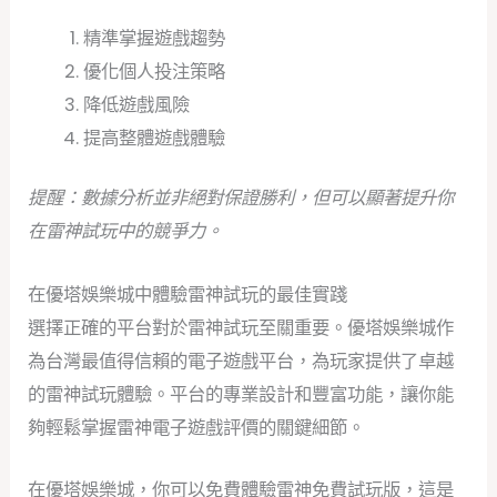
精準掌握遊戲趨勢
優化個人投注策略
降低遊戲風險
提高整體遊戲體驗
提醒：數據分析並非絕對保證勝利，但可以顯著提升你
在雷神試玩中的競爭力。
在優塔娛樂城中體驗雷神試玩的最佳實踐
選擇正確的平台對於雷神試玩至關重要。優塔娛樂城作
為台灣最值得信賴的電子遊戲平台，為玩家提供了卓越
的雷神試玩體驗。平台的專業設計和豐富功能，讓你能
夠輕鬆掌握雷神電子遊戲評價的關鍵細節。
在優塔娛樂城，你可以免費體驗雷神免費試玩版，這是