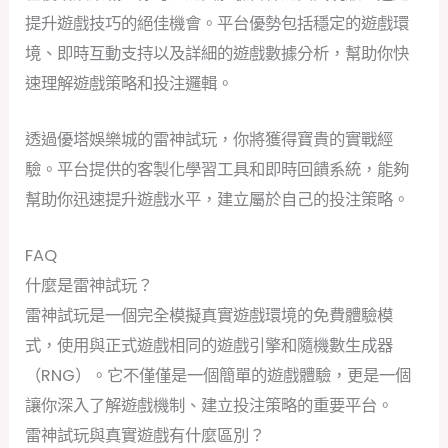
提升遊戲技巧的絕佳機會。平台優勢包括穩定的遊戲環
境、即時互動支持以及詳細的遊戲數據分析，幫助你快
速理解遊戲策略和投注邏輯。
透過優塔娛樂城的雷神試玩，你將獲得寶貴的實戰經
驗。平台提供的客製化學習工具和即時回饋系統，能夠
幫助你迅速提升遊戲水平，建立屬於自己的投注策略。
FAQ
什麼是雷神試玩？
雷神試玩是一個完全模擬真實遊戲環境的免費體驗模
式，使用與正式遊戲相同的遊戲引擎和隨機數生成器
（RNG）。它不僅僅是一個簡單的遊戲體驗，更是一個
讓你深入了解遊戲機制、建立投注策略的重要平台。
雷神試玩與真實遊戲有什麼區別？