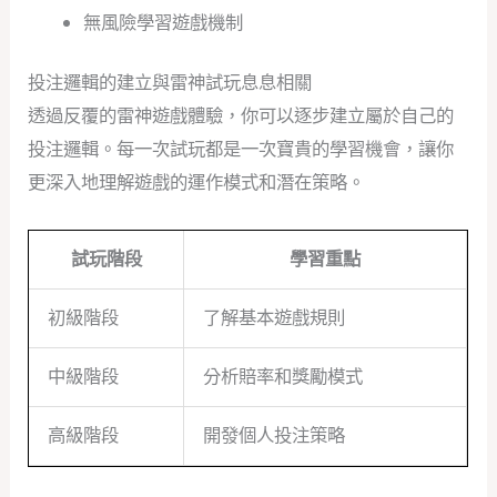
無風險學習遊戲機制
投注邏輯的建立與雷神試玩息息相關
透過反覆的雷神遊戲體驗，你可以逐步建立屬於自己的
投注邏輯。每一次試玩都是一次寶貴的學習機會，讓你
更深入地理解遊戲的運作模式和潛在策略。
試玩階段
學習重點
初級階段
了解基本遊戲規則
中級階段
分析賠率和獎勵模式
高級階段
開發個人投注策略