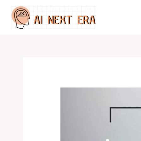
跳
至
主
要
內
容