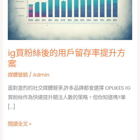
ig買粉絲後的用戶留存率提升方
案
媒體營銷
/
Admin
面對激烈的社交媒體競爭,許多品牌都會選擇 OPLIKES IG
買粉絲作為快速提升關注人數的策略。但你知道嗎?單
[…]
ig
閱讀全文 »
買