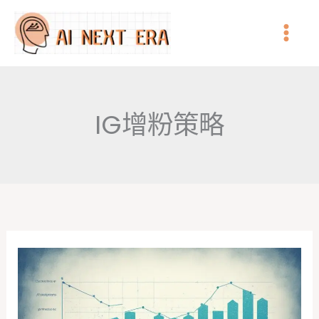
跳
至
主
要
內
IG增粉策略
容