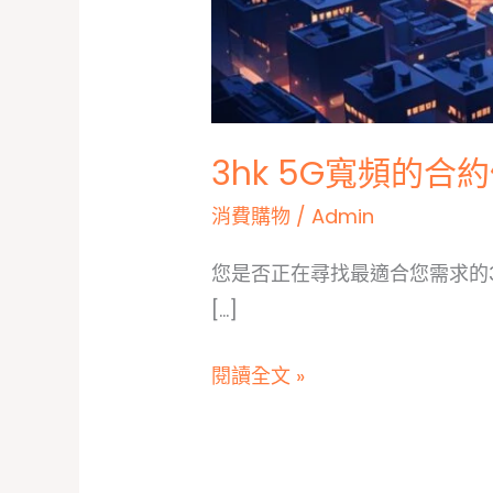
3hk 5G寬頻的合
消費購物
/
Admin
您是否正在尋找最適合您需求的
[…]
3hk
閱讀全文 »
5G
寬
頻