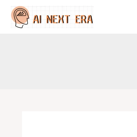
跳
至
主
要
內
容