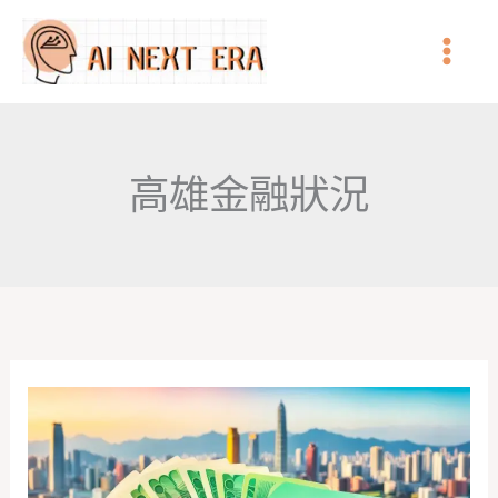
跳
至
主
要
內
高雄金融狀況
容