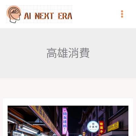
跳
至
主
要
內
高雄消費
容