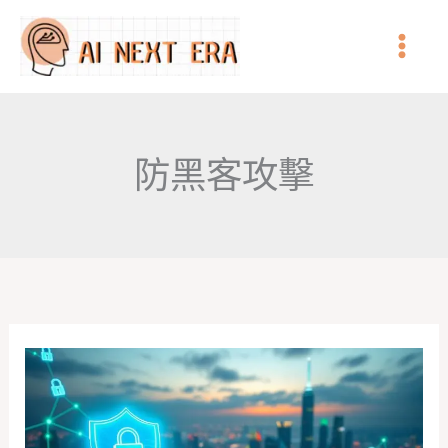
跳
至
主
要
內
防黑客攻擊
容