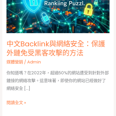
中文Backlink與網絡安全：保護
外鏈免受黑客攻擊的方法
媒體營銷
/
Admin
你知道嗎？在2022年，超過50%的網站遭受到針對外部
鏈接的網絡攻擊。這意味著，即使你的網站已經做好了
網絡安全 […]
中
閱讀全文 »
文