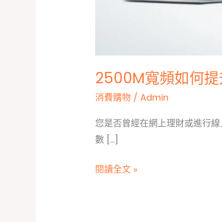
2500M寬頻如何
消費購物
/
Admin
您是否曾經在網上理財或進行線
數 […]
2500M
閱讀全文 »
寬
頻
如