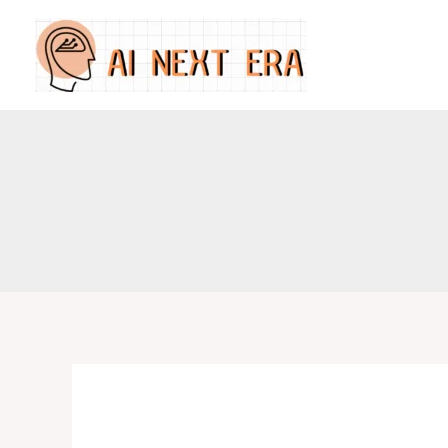
跳
至
主
要
內
容