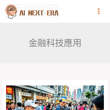
跳
至
主
要
內
金融科技應用
容