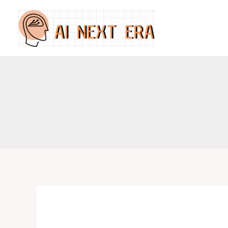
跳
至
主
要
內
容