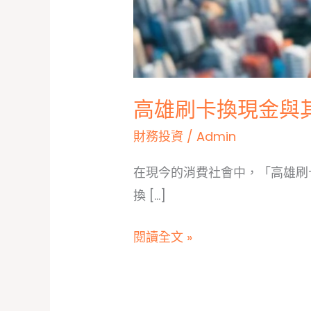
高雄刷卡換現金與
財務投資
/
Admin
在現今的消費社會中，「高雄刷
換 […]
高
閱讀全文 »
雄
刷
卡