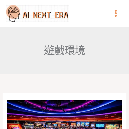
跳
至
主
要
內
遊戲環境
容