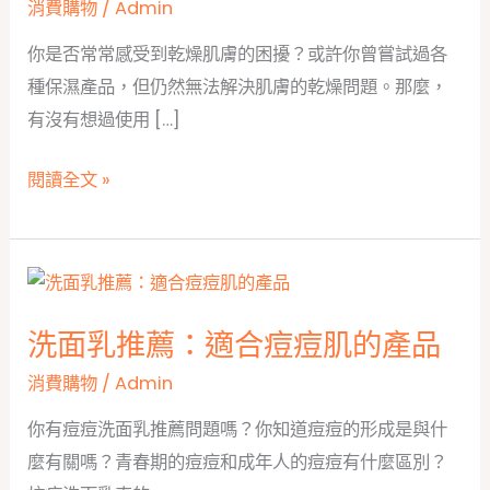
消費購物
/
Admin
你是否常常感受到乾燥肌膚的困擾？或許你曾嘗試過各
種保濕產品，但仍然無法解決肌膚的乾燥問題。那麼，
有沒有想過使用 […]
精
閱讀全文 »
華
液
推
薦：
洗面乳推薦：適合痘痘肌的產品
乾
燥
消費購物
/
Admin
肌
你有痘痘洗面乳推薦問題嗎？你知道痘痘的形成是與什
膚
麼有關嗎？青春期的痘痘和成年人的痘痘有什麼區別？
的