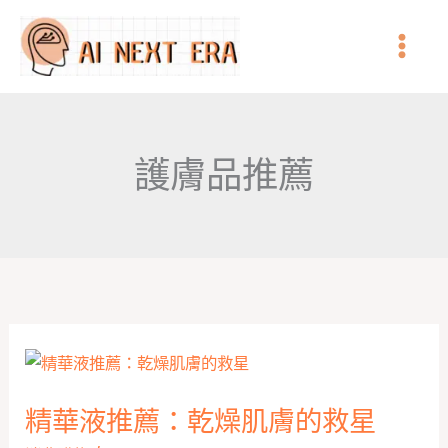
跳
至
主
要
內
護膚品推薦
容
精華液推薦：乾燥肌膚的救星