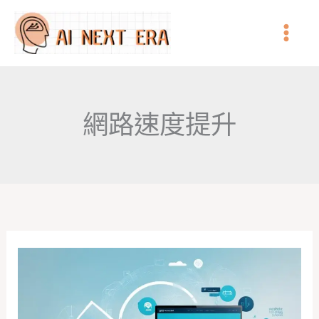
跳
至
主
要
內
網路速度提升
容