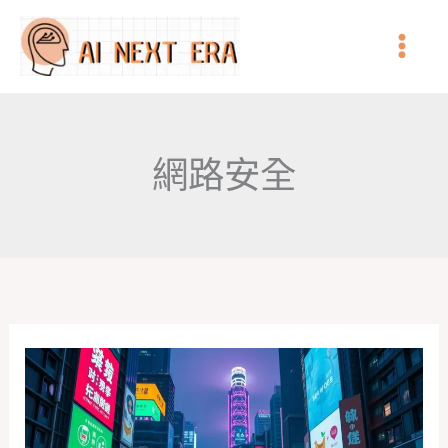
跳
至
主
要
內
網路安全
容