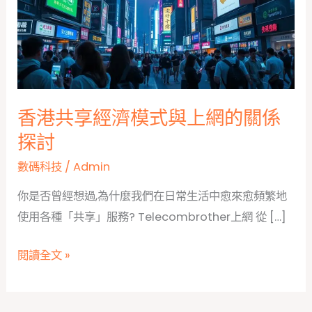
香港共享經濟模式與上網的關係
探討
數碼科技
/
Admin
你是否曾經想過,為什麼我們在日常生活中愈來愈頻繁地
使用各種「共享」服務? Telecombrother上網 從 […]
香
閱讀全文 »
港
共