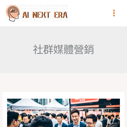
跳
至
主
要
內
社群媒體營銷
容