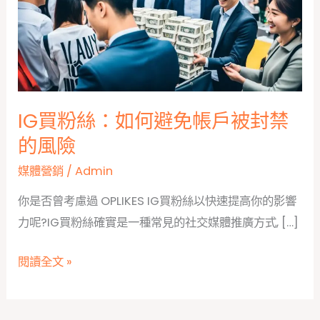
IG買粉絲：如何避免帳戶被封禁
的風險
媒體營銷
/
Admin
你是否曾考慮過 OPLIKES IG買粉絲以快速提高你的影響
力呢?IG買粉絲確實是一種常見的社交媒體推廣方式, […]
IG
閱讀全文 »
買
粉