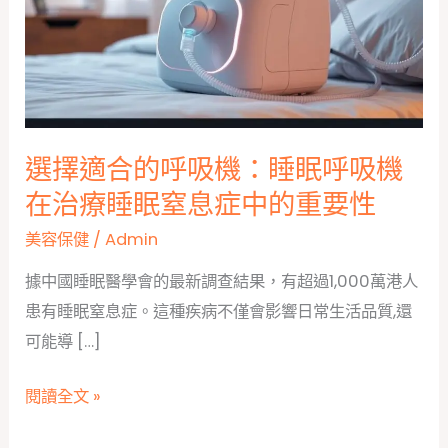
選擇適合的呼吸機：睡眠呼吸機
在治療睡眠窒息症中的重要性
美容保健
/
Admin
據中國睡眠醫學會的最新調查結果，有超過1,000萬港人
患有睡眠窒息症。這種疾病不僅會影響日常生活品質,還
可能導 […]
選
閱讀全文 »
擇