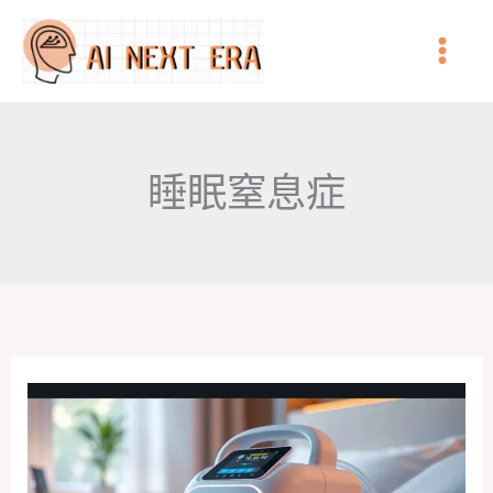
跳
至
主
要
內
睡眠窒息症
容