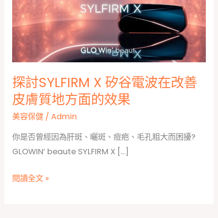
探討SYLFIRM X 矽谷電波在改善
皮膚質地方面的效果
美容保健
/
Admin
你是否曾經因為肝斑、曬斑、痘疤、毛孔粗大而困擾?
GLOWIN’ beaute SYLFIRM X […]
探
閱讀全文 »
討
SYLFIRM