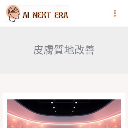
跳
至
主
要
內
皮膚質地改善
容