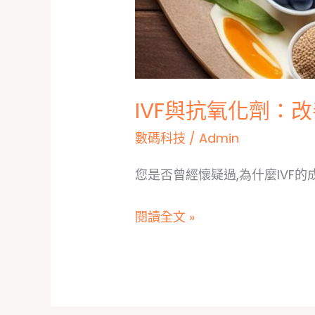
IVF與抗氧化劑：
數碼科技
/
Admin
您是否曾經懷疑過,為什麼IVF
IVF
閱讀全文 »
與
抗
氧
化