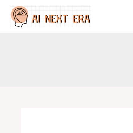
跳
至
主
要
內
容