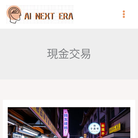
跳
至
主
要
內
現金交易
容