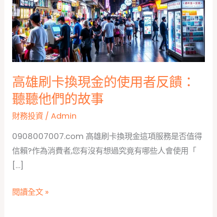
高雄刷卡換現金的使用者反饋：
聽聽他們的故事
財務投資
/
Admin
0908007007.com 高雄刷卡換現金這項服務是否值得
信賴?作為消費者,您有沒有想過究竟有哪些人會使用「
[…]
高
閱讀全文 »
雄