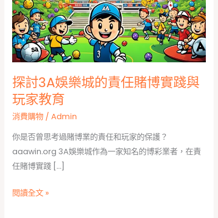
探討3A娛樂城的責任賭博實踐與
玩家教育
消費購物
/
Admin
你是否曾思考過賭博業的責任和玩家的保護？
aaawin.org 3A娛樂城作為一家知名的博彩業者，在責
任賭博實踐 […]
探
閱讀全文 »
討