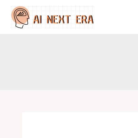
跳
至
主
要
內
容