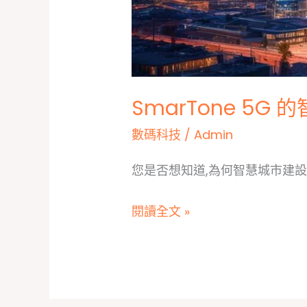
SmarTone 5G
數碼科技
/
Admin
您是否想知道,為何智慧城市建設需要 T
SmarTone
閱讀全文 »
5G
的
智
慧