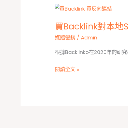
買Backlink對
媒體營銷
/
Admin
根據Backlinko在2020年的
買
閱讀全文 »
Backlink
對
本
地
SEO
的