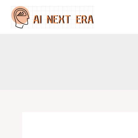
跳
至
主
要
內
容