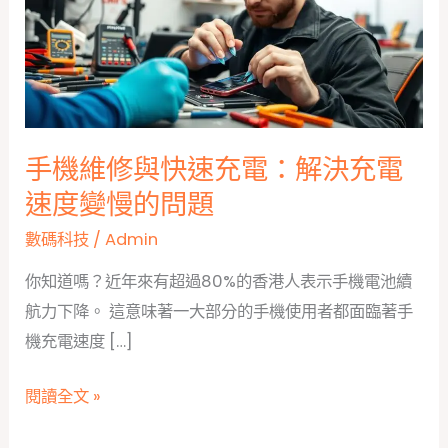
手機維修與快速充電：解決充電
速度變慢的問題
數碼科技
/
Admin
你知道嗎？近年來有超過80%的香港人表示手機電池續
航力下降。 這意味著一大部分的手機使用者都面臨著手
機充電速度 […]
手
閱讀全文 »
機