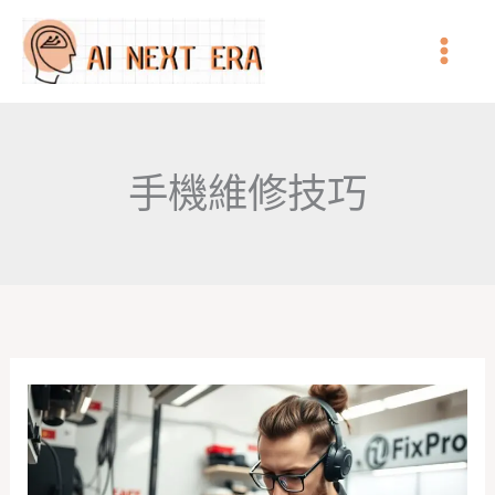
跳
至
主
要
內
手機維修技巧
容