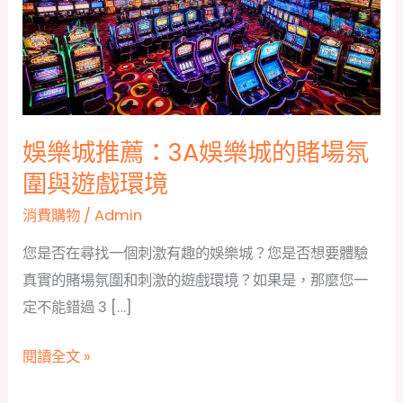
娛樂城推薦：3A娛樂城的賭場氛
圍與遊戲環境
消費購物
/
Admin
您是否在尋找一個刺激有趣的娛樂城？您是否想要體驗
真實的賭場氛圍和刺激的遊戲環境？如果是，那麼您一
定不能錯過 3 […]
娛
閱讀全文 »
樂