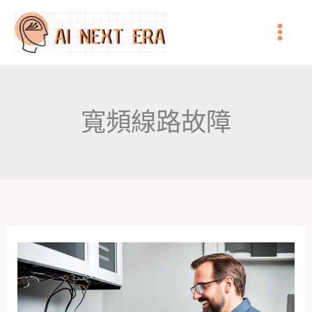
跳
至
主
要
內
寬頻線路故障
容