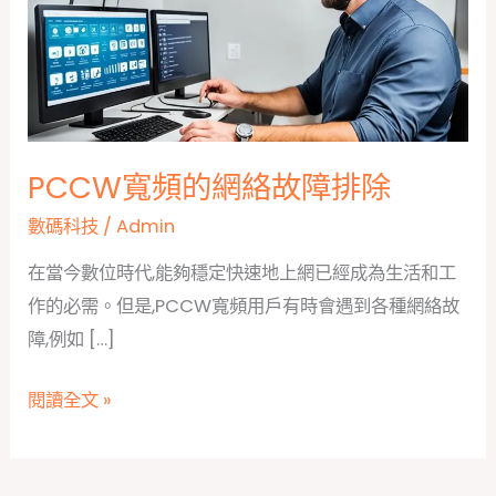
PCCW寬頻的網絡故障排除
數碼科技
/
Admin
在當今數位時代,能夠穩定快速地上網已經成為生活和工
作的必需。但是,PCCW寬頻用戶有時會遇到各種網絡故
障,例如 […]
PCCW
閱讀全文 »
寬
頻