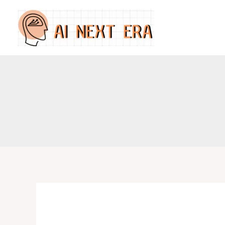
跳
至
主
要
內
容