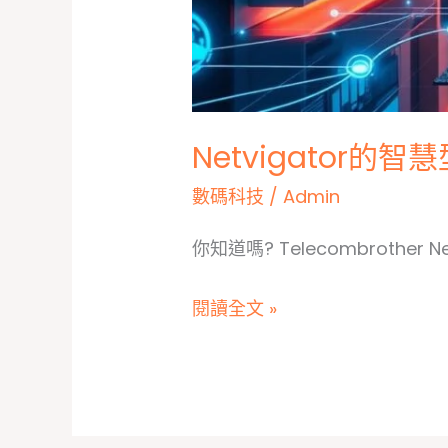
Netvigator
數碼科技
/
Admin
你知道嗎? Telecombrothe
Netvigator
閱讀全文 »
的
智
慧
型