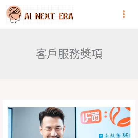
跳
至
主
要
內
客戶服務獎項
容