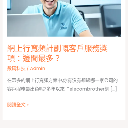
網上行寬頻計劃嘅客戶服務獎
項：邊間最多？
數碼科技
/
Admin
在眾多的網上行寬頻方案中,你有沒有想過哪一家公司的
客戶服務最出色呢?多年以來, Telecombrother網 […]
網
閱讀全文 »
上
行