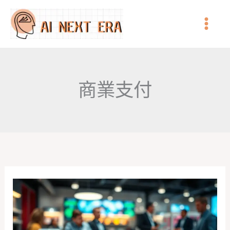
跳
至
主
要
內
商業支付
容