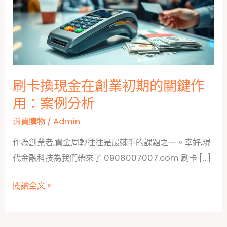
刷卡換現金在創業初期的關鍵作
用：案例分析
消費購物
/
Admin
作為創業者,資金周轉往往是最棘手的課題之一。幸好,現
代金融科技為我們帶來了 0908007007.com 刷卡 […]
刷
閱讀全文 »
卡
換