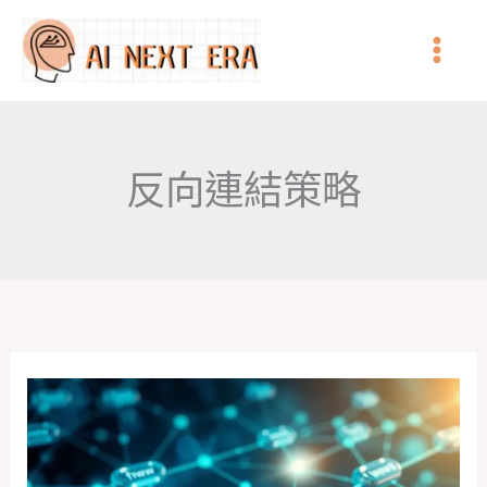
跳
至
主
要
內
反向連結策略
容