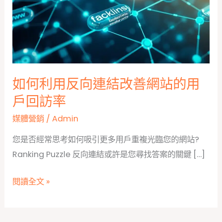
如何利用反向連結改善網站的用
戶回訪率
媒體營銷
/
Admin
您是否經常思考如何吸引更多用戶重複光臨您的網站?
Ranking Puzzle 反向連結或許是您尋找答案的關鍵 […]
如
閱讀全文 »
何
利