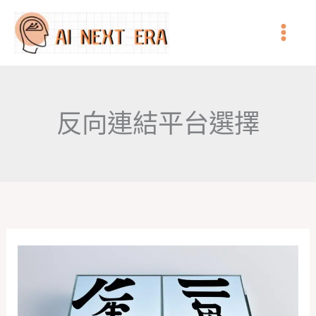
跳
至
主
要
內
反向連結平台選擇
容