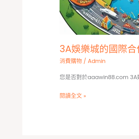
3A娛樂城的國際
消費購物
/
Admin
您是否對於aaawin88.co
3A
閱讀全文 »
娛
樂
城
的