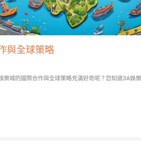
合作與全球策略
m 3A娛樂城的國際合作與全球策略充滿好奇呢？您知道3A娛樂