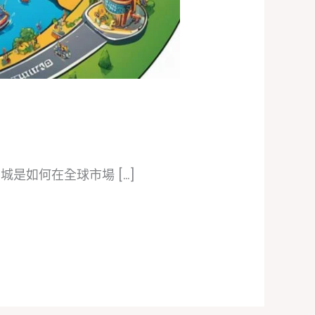
城是如何在全球市場 […]