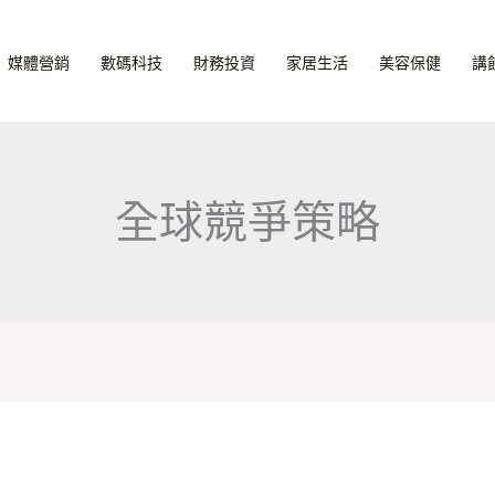
媒體營銷
數碼科技
財務投資
家居生活
美容保健
講
全球競爭策略