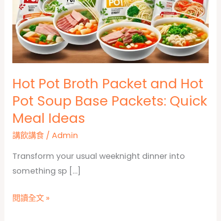
Hot Pot Broth Packet and Hot
Pot Soup Base Packets: Quick
Meal Ideas
講飲講食
/
Admin
Transform your usual weeknight dinner into
something sp […]
Hot
閱讀全文 »
Pot