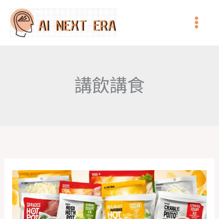
跳
至
主
要
內
講飲講食
容