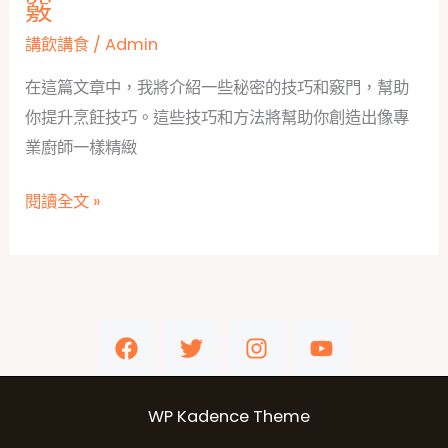
竅
的
講飲講食
/
Admin
手
沖
在這篇文章中，我將介紹一些秘密的技巧和竅門，幫助
咖
你提升烹飪技巧。這些技巧和方法將幫助你創造出像專
啡：
業廚師一樣精緻
簡
單
廚
閱讀全文 »
又
房
好
秘
喝
技：
提
升
烹
飪
WP Kadence Theme
技