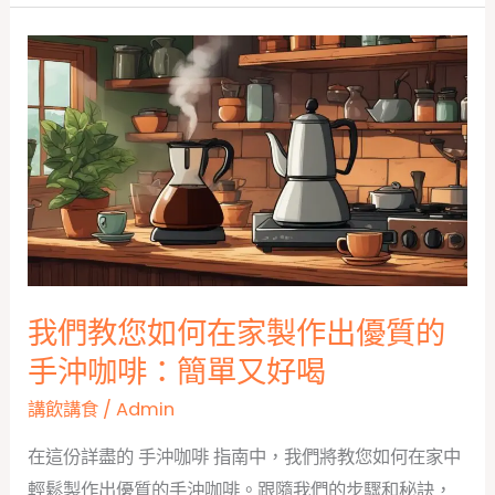
Broth
Packet
and
Hot
Pot
Soup
Base
Packets:
Quick
Meal
我們教您如何在家製作出優質的
Ideas
手沖咖啡：簡單又好喝
講飲講食
/
Admin
在這份詳盡的 手沖咖啡 指南中，我們將教您如何在家中
輕鬆製作出優質的手沖咖啡。跟隨我們的步驟和秘訣，