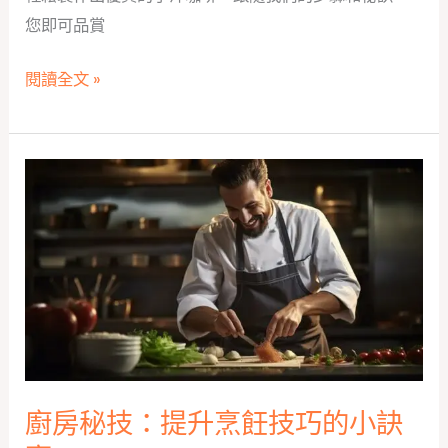
您即可品賞
我
閱讀全文 »
們
教
您
如
何
在
家
製
作
出
優
廚房秘技：提升烹飪技巧的小訣
質