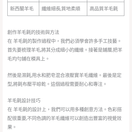
新西蘭羊毛
纖維細長,質地柔順
高品質羊毛氈
創作羊毛氈的技術與方法
在 羊毛氈的製作過程中，我們必須學會許多手工技藝。
首先要梳理羊毛,將其分成細小的纖維。接著是鋪層,把羊
毛均勻鋪在模具上。
然後是濕氈,用水和肥皂混合液壓實羊毛纖維。最後是定
型,將氈布壓平晾乾。這個過程需要耐心和專注。
羊毛氈設計技巧
在 羊毛氈的設計上，我們可以用多種創意方法。色彩搭
配很重要,不同色調的羊毛纖維可以創造出豐富的視覺效
果。