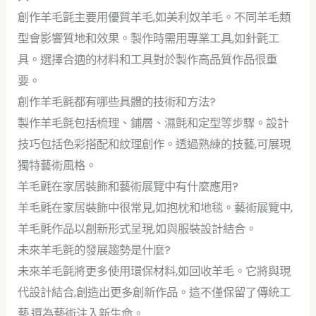
創作羊毛氈主要用優質羊毛,如美利奴羊毛。不同羊毛類
型會影響質地和效果。製作時需用專業工具,如針氈工
具。選擇合適的材料和工具對於製作高品質作品很重
要。
創作羊毛氈都有哪些具體的技術和方法?
製作羊毛氈包括梳理、鋪層、濕氈和定型等步驟。設計
技巧包括色彩搭配和紋理創作。透過熟練的技藝,可展現
獨特藝術風格。
羊毛氈在家居裝飾和藝術展覽中有什麼應用?
羊毛氈在家居裝飾中很常見,如抱枕和地毯。藝術展覽中,
羊毛氈作品以創新形式呈現,如與服裝設計結合。
未來羊毛氈的發展趨勢是什麼?
未來羊毛氈將更多使用環保材料,如回收羊毛。它將與現
代設計結合,創造出更多創新作品。這不僅保留了傳統工
藝,還為藝術注入新生命。