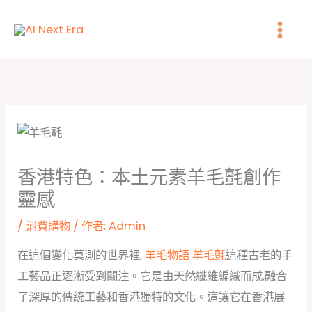
跳
至
主
要
內
容
香港特色：本土元素羊毛氈創作
靈感
/
消費購物
/ 作者:
Admin
在這個變化莫測的世界裡,
羊毛物語 羊毛氈
這種古老的手
工藝品正逐漸受到關注。它是由天然纖維編織而成,融合
了深厚的傳統工藝和香港獨特的文化。這讓它在香港展