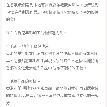
在香港,我們看到本地藝術家對
羊毛氈
的熱情。從傳統到
現代,這些
創意作品
展現多樣風格。它們反映了香港獨特
的文化。
來看看香港
羊毛加工
的藝術魅力吧。
羊毛氈 – 地方工藝與傳承
香港的
羊毛氈
文化源自本地工匠的技藝。藝術家如林國
基、胡雅娟將
羊毛加工
與現代設計結合。這樣做,他們將
香港的文化元素融入作品中,傳承了獨特的工藝。
羊毛氈作品的多樣性
香港的
羊毛氈
作品色彩斑斕。從地毯到雕塑,再到
居家裝
飾
的藝術品,創造力無邊。這些作品成為香港文化的一部
分。