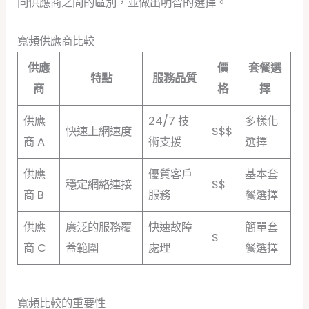
同供應商之間的區別，並做出明智的選擇。
寬頻供應商比較
供應
價
套餐選
特點
服務品質
商
格
擇
供應
24/7 技
多樣化
快速上網速度
$$$
商 A
術支援
選擇
供應
優質客戶
基本套
穩定網絡連接
$$
商 B
服務
餐選擇
供應
廣泛的服務覆
快速故障
簡單套
$
商 C
蓋範圍
處理
餐選擇
寬頻比較的重要性