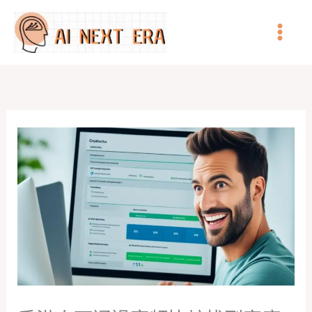
跳
至
主
要
內
容