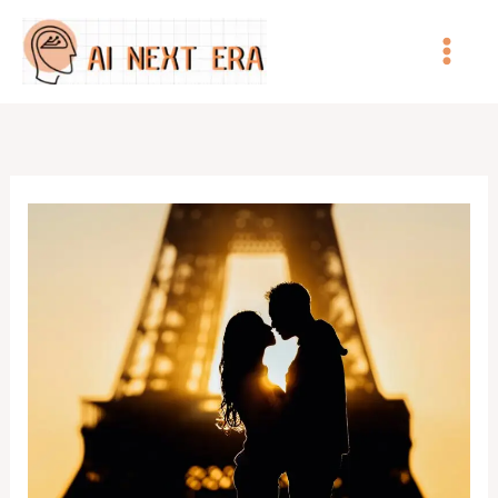
跳
至
主
要
內
容