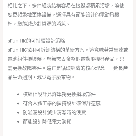
相比之下，多件組裝結構容易在接縫處積累污垢，迫使
您更頻繁地更換設備。選擇具有節能設計的電動飛機
杯，您能減少對資源的消耗。
sFun HK的可持續設計策略
sFun HK採用可拆卸結構的革新方案。這意味著當馬達或
電池組件損壞時，您無需丟棄整個電動飛機杯產品，只
需更換故障零件。這正是循環經濟的核心理念——延長產
品生命週期，減少電子廢棄物。
模組化設計允許單獨更換損壞部件
符合人體工學的握持設計確保舒適感
防溢漏設計減少清潔時的浪費
節能設計降低電力消耗