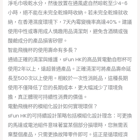
淨毛巾吸乾水分，然後放置在通風處自然晾乾至少4-6
小時，絕不能在未完全乾燥時收納。若未完全乾燥就收
納，在香港濕度環境下，7天內霉變機率高達40%。建議
使用中性或專用成人情趣用品清潔劑，避免含酒精或強
酸鹼成分的產品損害矽膠。
智能飛機杯的使用壽命有多長？
通過正確的清潔與維護，sFun HK的高品質電動自慰杯可
使用2年以上，遠超普通產品。正確清潔可將產品壽命延
長至500次以上使用。相較於一次性消耗品，這種長期
使用不僅降低了您的長期成本，更大幅減少了環境負
擔，真正體現可持續性消費的價值。
電動飛機杯的模組化設計如何實現環保？
sFun HK的可持續設計策略包括模組化設計理念：可更換
的馬達或電池組件意味著當某個部分損壞時，您無需丟
棄整個產品，只需更換故障零件即可。這正是循環經濟