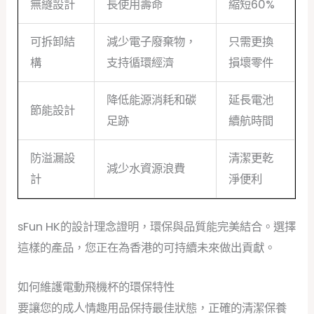
無縫設計
長使用壽命
縮短60%
可拆卸結
減少電子廢棄物，
只需更換
構
支持循環經濟
損壞零件
降低能源消耗和碳
延長電池
節能設計
足跡
續航時間
防溢漏設
清潔更乾
減少水資源浪費
計
淨便利
sFun HK的設計理念證明，環保與品質能完美結合。選擇
這樣的產品，您正在為香港的可持續未來做出貢獻。
如何維護電動飛機杯的環保特性
要讓您的成人情趣用品保持最佳狀態，正確的清潔保養