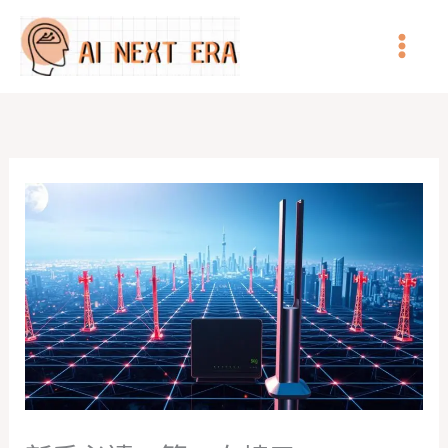
跳
至
主
要
內
容