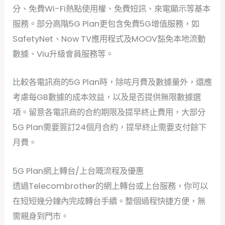
分、免費Wi-Fi熱點使用權、免費短訊、來電顯示等基本
服務。部分高階5G Plan更包含免費5G增值服務，如
SafetyNet、Now TV應用程式及MOOV豁免本地流動
數據、Viu升級會員服務等。
比較各電訊商的5G Plan時，除咗月費及數據量外，還應
考慮每GB數據的成本效益，以及是否提供無限數據選
項。留意各電訊商的合約期限及提早終止費用，大部分
5G Plan需要簽訂24個月合約，提早終止需要支付餘下
月費。
5G Plan網上轉台/上台嘅流程及優惠
透過Telecombrother的網上轉台或上台服務，你可以
在短短幾分鐘內完成轉台手續。整個過程快捷方便，無
需親身到門市。