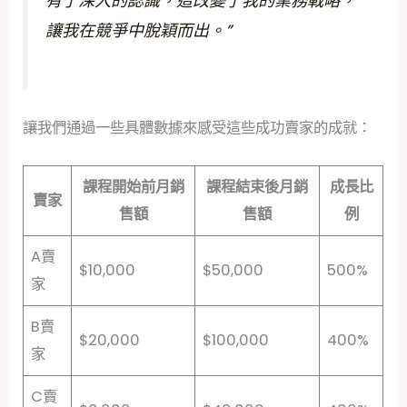
有了深入的認識，這改變了我的業務戰略，
讓我在競爭中脫穎而出。”
讓我們通過一些具體數據來感受這些成功賣家的成就：
課程開始前月銷
課程結束後月銷
成長比
賣家
售額
售額
例
A賣
$10,000
$50,000
500%
家
B賣
$20,000
$100,000
400%
家
C賣