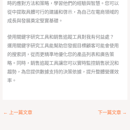
時的應對方法和策略，學習他們的經驗與智慧。您可以
從中提取具體可行的建議和啓示，為自己在電商領域的
成長與發展奠定堅實基礎。
使用關鍵字研究工具和銷售追蹤工具對我有何益處？
運用關鍵字研究工具能幫助您發掘目標顧客可能會使用
的搜索詞，從而更精準地優化您的產品列表和廣告策
略。同時，銷售追蹤工具讓您可以實時監控銷售狀況和
趨勢，為您提供數據支持的決策依據，提升整體營運效
率。
←
上一篇文章
下一篇文章
→