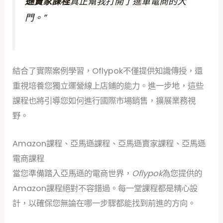
遜賣家課程
真正幫我打開了進軍電商的大
門。”
結合了實際案例學習，Oflypok不僅提供知識傳授，還
重視培養您獨立運營線上店鋪的能力。進一步地，這些
課程也將引導您如何進行國際市場銷售，擴展業務視
野。
Amazon課程、亞馬遜課程、亞馬遜賣家課程、亞馬遜
電商課程
當您準備踏入亞馬遜的電商世界，
Oflypok
為您提供的
Amazon課程絕對不容錯過。每一堂課程都是精心設
計，以確保您無論在哪一步驟都能找到前進的方向。