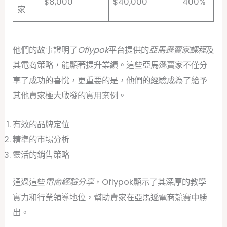
$8,000
$40,000
400%
家
他們的故事證明了
Oflypok
平台提供的
亞馬遜賣家課程
及
其電商策略，能顯著提升業績。這些亞馬遜賣家不僅分
享了成功的喜悅，更重要的是，他們的經驗成為了給予
其他賣家極大啟發的實用案例。
有效的品牌定位
精準的市場分析
靈活的銷售策略
通過這些
電商經驗分享
，Oflypok顯示了其深厚的教學
實力和行業領導地位，幫助賣家在亞馬遜電商競賽中勝
出。