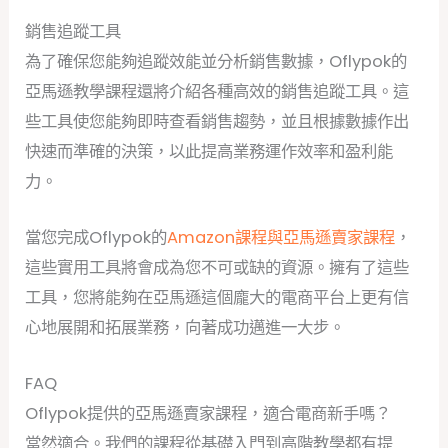
銷售追蹤工具
為了確保您能夠追蹤效能並分析銷售數據，Oflypok的
亞馬遜教學課程還將介紹各種高效的銷售追蹤工具。這
些工具使您能夠即時查看銷售趨勢，並且根據數據作出
快速而準確的決策，以此提高業務運作效率和盈利能
力。
當您完成Oflypok的
Amazon課程與亞馬遜賣家課程
，
這些實用工具將會成為您不可或缺的資源。擁有了這些
工具，您將能夠在亞馬遜這個龐大的電商平台上更有信
心地展開和拓展業務，向著成功邁進一大步。
FAQ
Oflypok提供的亞馬遜賣家課程，適合電商新手嗎？
當然適合。我們的課程從基礎入門到高階教學都有提