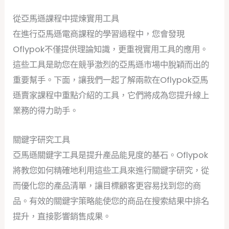
從亞馬遜課程中提煉實用工具
在進行亞馬遜電商課程的學習過程中，您會發現
Oflypok不僅提供理論知識，更重視實用工具的應用。
這些工具是助您在競爭激烈的亞馬遜市場中脫穎而出的
重要幫手。下面，讓我們一起了解兩款在Oflypok亞馬
遜賣家課程中重點介紹的工具，它們將成為您提升線上
業務的得力助手。
關鍵字研究工具
亞馬遜關鍵字工具是提升產品能見度的基石。Oflypok
將教您如何精確地利用這些工具來進行關鍵字研究，從
而優化您的產品清單，讓目標顧客更容易找到您的商
品。有效的關鍵字策略能使您的商品在搜索結果中排名
提升，直接影響銷售成果。