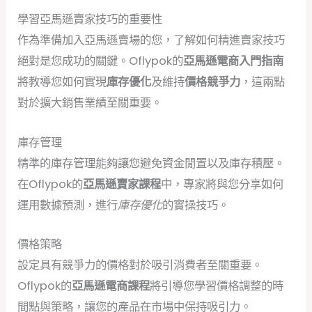
學習亞馬遜賣家技巧的重要性
作為準備加入亞馬遜賣場的您，了解如何精進賣家技巧
絕對是您成功的關鍵。Oflypok的
亞馬遜電商入門指南
將教導您如何實現
庫存優化
及維持
價格競爭力
，這兩點
對於擴大銷售業績至關重要。
庫存管理
精準的庫存管理能夠讓您避免資金閒置以及庫存積壓。
在Oflypok的
亞馬遜賣家課程
中，專家將與您分享如何
運用數據預測，進行
庫存優化
的實操技巧。
價格策略
設定具有競爭力的價格對於吸引消費者至關重要。
Oflypok的
亞馬遜電商課程
將引導您學習價格調整的時
間點與策略，讓您的產品在市場中保持吸引力。