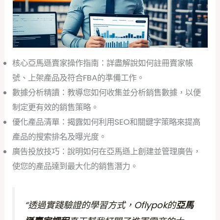
核心亞馬遜賣家操作指南：詳盡解說如何註冊賣家帳
號、上架產品及符合FBA的準備工作。
數據分析精讀：教導您如何收集並分析銷售數據，以便
制定更有效的銷售策略。
優化產品清單：揭露如何利用SEO和關鍵字策略來提高
產品的搜索排名及曝光度。
廣告投放技巧：說明如何在亞馬遜上創建並管理廣告，
使您的產品達到最大化的銷售潛力。
“透過實踐驗證的學習方式，Oflypok的
亞馬