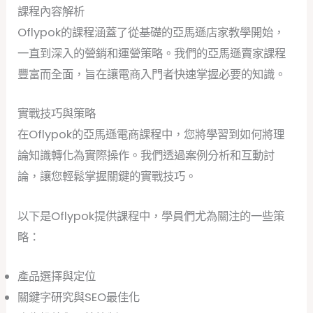
課程內容解析
Oflypok的課程涵蓋了從基礎的亞馬遜店家教學開始，
一直到深入的營銷和運營策略。我們的亞馬遜賣家課程
豐富而全面，旨在讓電商入門者快速掌握必要的知識。
實戰技巧與策略
在Oflypok的亞馬遜電商課程中，您將學習到如何將理
論知識轉化為實際操作。我們透過案例分析和互動討
論，讓您輕鬆掌握關鍵的實戰技巧。
以下是Oflypok提供課程中，學員們尤為關注的一些策
略：
產品選擇與定位
關鍵字研究與SEO最佳化