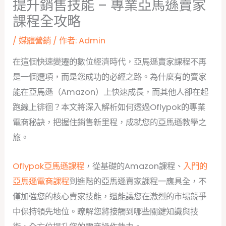
提升銷售技能 – 專業亞馬遜賣家
課程全攻略
/
媒體營銷
/ 作者:
Admin
在這個快速變遷的數位經濟時代，亞馬遜賣家課程不再
是一個選項，而是您成功的必經之路。為什麼有的賣家
能在亞馬遜（Amazon）上快速成長，而其他人卻在起
跑線上徘徊？本文將深入解析如何透過Oflypok的專業
電商秘訣，把握住銷售新里程，成就您的亞馬遜教學之
旅。
Oflypok亞馬遜課程
，從基礎的Amazon課程、
入門的
亞馬遜電商課程
到進階的亞馬遜賣家課程一應具全，不
僅加強您的核心賣家技能，還能讓您在激烈的市場競爭
中保持領先地位。瞭解您將接觸到哪些關鍵知識與技