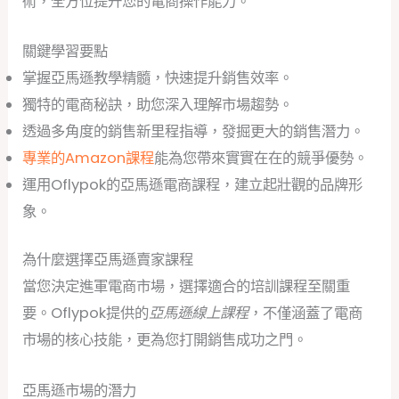
術，全方位提升您的電商操作能力。
關鍵學習要點
掌握亞馬遜教學精髓，快速提升銷售效率。
獨特的電商秘訣，助您深入理解市場趨勢。
透過多角度的銷售新里程指導，發掘更大的銷售潛力。
專業的Amazon課程
能為您帶來實實在在的競爭優勢。
運用Oflypok的亞馬遜電商課程，建立起壯觀的品牌形
象。
為什麼選擇亞馬遜賣家課程
當您決定進軍電商市場，選擇適合的培訓課程至關重
要。Oflypok提供的
亞馬遜線上課程
，不僅涵蓋了電商
市場的核心技能，更為您打開銷售成功之門。
亞馬遜市場的潛力