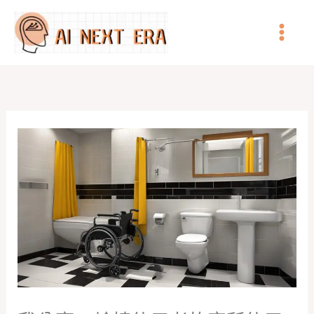
跳
至
主
要
內
容