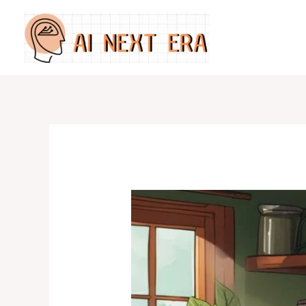
跳
至
主
要
內
容