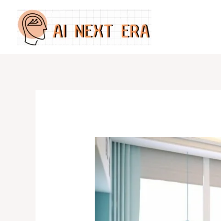
跳
至
主
要
內
容