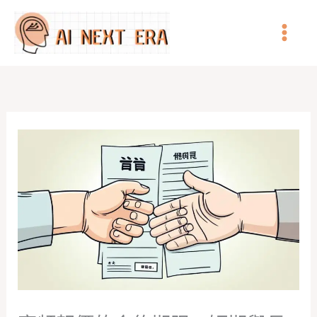
跳
至
主
要
內
容