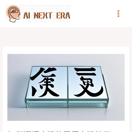
跳
至
主
要
內
容