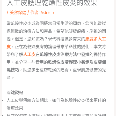
人工皮護理乾燥性皮炎的效果
/
美容保健
/ 作者:
Admin
當乾燥性皮炎成為困擾您日常生活的頑敵，您可能嘗試
過無數的治療方法和產品，希望能舒緩痕癢、剝離的困
擾。但是，您知道嗎？現代科技進步帶來的
康威多
人工
皮
，正在為乾燥皮膚的護理帶來革命性的變化。本文將
帶您了解
人工皮
在
乾燥性皮炎治療方法
中發揮的獨特作
用，並分享一些實用的
乾燥性皮膚護理小撇步
及
皮膚保
濕技巧
，助您步出皮膚乾燥的陰霾，重現肌膚健康的光
澤。
關鍵觀點
人工皮與傳統方法相比，如何為乾燥性皮炎帶來更佳的
治療效果
日常保濕的小技巧，和如何利用人工皮產品來加強護理