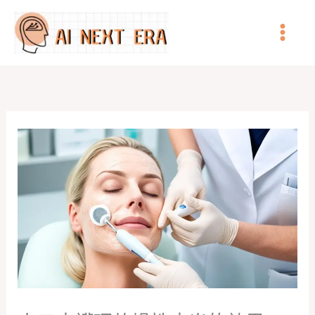
跳
至
主
要
內
容