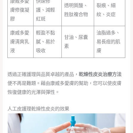
康威多愛
快速修
透明質酸、
裂痕、細
膚修復凝
護、減輕
胜肽複合物
紋、炎症
膠
紅斑
康威多愛
輕盈不黏
油脂過多、
甘油、尿囊
膚清爽乳
膩、易於
易長痘的肌
素
液
吸收
膚
透過正確護理與品質卓越的產品，
乾燥性皮炎治療方法
便不再是難題。藉由康威多愛膚的幫助，您可以使皮膚
恢復健康的光澤與彈性。
人工皮護理乾燥性皮炎的效果