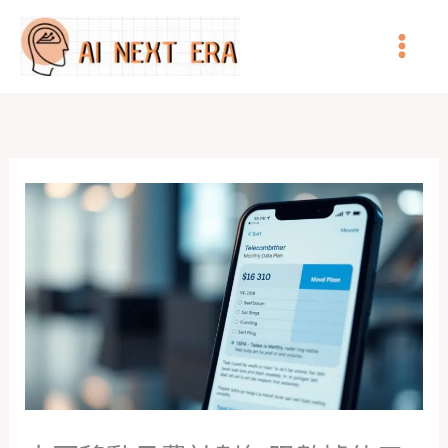
跳
至
主
要
內
容