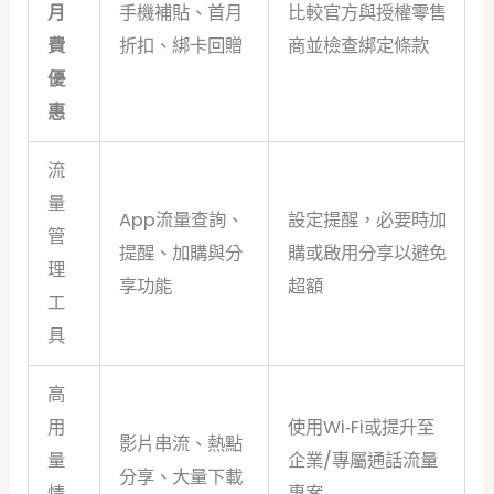
月
手機補貼、首月
比較官方與授權零售
費
折扣、綁卡回贈
商並檢查綁定條款
優
惠
流
量
App流量查詢、
設定提醒，必要時加
管
提醒、加購與分
購或啟用分享以避免
理
享功能
超額
工
具
高
用
使用Wi‑Fi或提升至
影片串流、熱點
量
企業/專屬通話流量
分享、大量下載
情
專案