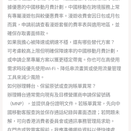
據優惠的中國移動月費計劃，中國移動在跨境服務上常
有專屬漫遊包與較優惠費率。漫遊收費會因日包或月包
而異，申請前請查看漫遊套餐的費率表與適用地區，並
確保存取書面條款。
如果我擔心被降速或網速不穩，還有哪些替代方案？
可考慮較高上限但明確保障速率的中國移動月費計劃，
或申請企業專屬方案以獲更穩定帶寬。你也可在高使用
需求時段優先使用Wi‑Fi、降低串流畫質或使用流量管理
工具來減少風險。
如何辦理轉台、保留原號或查詢賬單異常？
辦理轉台通常需向現有及目標營運商申請保留號碼
（MNP），並提供身份證明文件。若賬單異常，先向中
國移動客服查詢並保存通話紀錄與書面憑證；若問題未
解，可向香港消費者委員會或通訊事務管理局求助。
在門市或致電客服前，我應準備哪些資料以便快速處