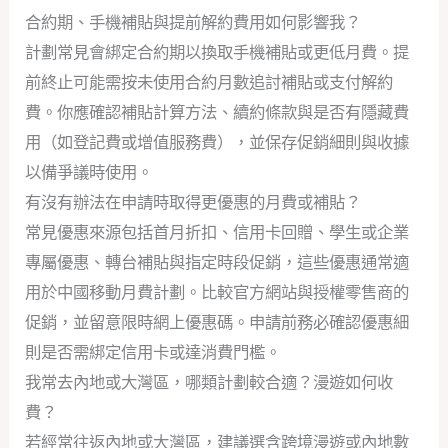
合約期、手機補貼與提前解約費用如何影響我？
計劃常見會綁定合約期以換取手機補貼或更低月費。提
前終止可能需按未使用合約月數追討補貼或支付解約
費。你應確認補貼計算方法、續約條款與是否有隱藏費
用（如登記費或增值服務費），並保存促銷細則與收據
以備爭議時使用。
有沒有辦法在申請時取得更優惠的月費或補貼？
常見優惠來源包括首月折扣、信用卡回贈、學生或企業
專屬優惠、轉台補貼與指定時段促銷，這些優惠通常適
用於中國移動月費計劃。比較官方網站與授權零售商的
促銷，並留意限時網上優惠碼。申請前務必確認優惠細
則是否需綁定信用卡或達消費門檻。
我常去內地或大灣區，哪類計劃較合適？漫遊如何收
費？
若經常往返內地或大灣區，建議選含跨境漫遊或內地數